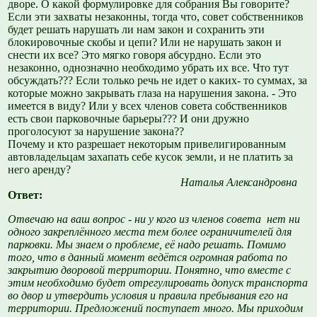
дворе. О какой формулировке для собрания Вы говорите?
Если эти захваты незаконны, тогда что, совет собственников
будет решать нарушать ли нам закон и сохранить эти
блокировочные скобы и цепи? Или не нарушать закон и
снести их все? Это мягко говоря абсурдно. Если это
незаконно, однозначно необходимо убрать их все. Что тут
обсуждать??? Если только речь не идет о каких- то суммах, за
которые можно закрывать глаза на нарушения закона. - Это
имеется в виду? Или у всех членов совета собственников
есть свои парковочные барьеры??? И они дружно
проголосуют за нарушение закона??
Почему и кто разрешает некоторым привелигированным
автовладельцам захапать себе кусок земли, и не платить за
него аренду?
Наталья Александровна
Ответ:
Отвечаю на ваш вопрос - ни у кого из членов совета нет ни
одного закреплённого места тем более ограничителей для
парковки. Мы знаем о проблеме, её надо решать.
Помимо
того, что в данный момент ведётся огромная работа по
закрытию дворовой территории. Понятно, что вместе с
этим необходимо будет отрегулировать допуск транспорта
во двор и утвердить условия и правила пребывания его на
территории. Предложений поступает много. Мы приходим