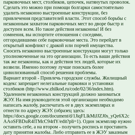
парковочных мест, столбиков, цепочек, натянутых проволок.
Сделать это можно при помощи болгарки самостоятельно
удалить незаконно выстроенные конструкции, без
привлечения представителей власти. Этот способ борьбы с
незаконным захватом парковочных мест во дворе быстр и
доступен всем. Но такие действия незаконны! И без
сомнения, вы испортите отношения с соседями,
отгородившими себе парковочные места. Это перейдет в
открытый конфликт с дракой или порчей имущества.
Сносить незаконно выстроенные конструкции могут только
уполномоченные на это организации. То есть ваши действия
так же незаконны, как и действия тех людей, которые их
возвели. Именно поэтому лучше поискать более
цивилизованный способ решения проблемы.
Вариант второй - Привлечь городские службы. Жилищный
кодекс запрещает нелегальные парковки и установки
столбиков (http://www.zhilkod.ru/code/02/36/index.htm).
Удалением незаконных конструкций должно заниматься
ЖЭУ. На имя руководителя этой организации необходимо
написать жалобу, распечатать ее в двух экземплярах и
отнести по адресу ЖЭУ. (образец здесь:
https://docs.google.com/document/d/1JiqFLlkMiJJZJ0s_yQe6X2c
AAoSFBDuR4lTMcC94rIY/edit?pli=1). Один экземпляр нужно
оставить себе, а на втором - получить роспись и проставить
дату принятия жалобы. Либо отправить ее в ЖЭУ заказным