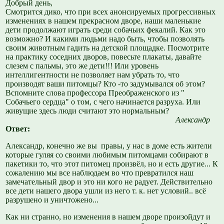
Добрый день,
Смотрится дико, что при всех анонсируемых прогрессивных
изменениях в нашем прекрасном дворе, наши маленькие
дети продолжают играть среди собачьих фекалий. Как это
возможно? И какими людьми надо быть, чтобы позволять
своим животным гадить на детской площадке. Посмотрите
на практику соседних дворов, повесьте плакаты, давайте
слезем с пальмы, это же дети!!! Или уровень
интеллигентности не позволяет нам убрать то, что
производят ваши питомцы? Кто -то задумывался об этом?
Вспомните слова профессора Преображенского из "
Собачьего сердца" о том, с чего начинается разруха. Или
живущие здесь люди считают это нормальным?
Александр
Ответ:
Александр, конечно же вы правы, у нас в доме есть жители
которые гуляя со своими любимым питомцами собирают в
пакетики то, что этот питомец произвёл, но и есть другие... К
сожалению мы все наблюдаем во что превратился наш
замечательный двор и это ни кого не радует. Действительно
все дети нашего двора ушли из него т. к. нет условий.. всё
разрушено и уничтожено...
Как ни странно, но изменения в нашем дворе произойдут и