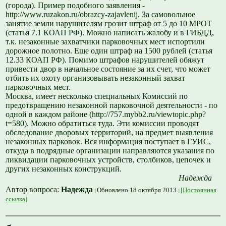
(города). Пример подобного заявления -
http://www.ruzakon.ru/obrazcy-zajavlenij. За самовольное
занятие земли нарушителям грозит штраф от 5 до 10 МРОТ
(статья 7.1 КОАП РФ). Можно написать жалобу и в ГИБДД,
т.к. незаконные захватчики парковочных мест испортили
дорожное полотно. Еще один штраф на 1500 рублей (статья
12.33 КОАП РФ). Помимо штрафов нарушителей обяжут
привести двор в начальное состояние за их счет, что может
отбить их охоту организовывать незаконный захват
парковочных мест.
Москва, имеет несколько специальных Комиссий по
предотвращению незаконной парковочной деятельности - по
одной в каждом районе (http://757.mybb2.ru/viewtopic.php?
t=580). Можно обратиться туда. Эти комиссии проводят
обследование дворовых территорий, на предмет выявления
незаконных парковок. Вся информация поступает в ГУИС,
откуда в подрядные организации направляются указания по
ликвидации парковочных устройств, столбиков, цепочек и
других незаконных конструкций.
Надежда
Автор вопроса:
Надежда
Обновлено 18 октября 2013
[Постоянная
ссылка]