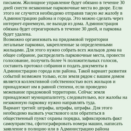
письмом. Жилищное управление будет обязано в течение 30
дней снести незаконные парковочные места во дворе. Если
этого не случится необходимо отправив такую же жалобу в
Администрацию района и города. Это можно сделать через
интернет-приемную, не выходя из дома. Администрация
обязана будет отреагировать в течение 30 дней, и парковка
будет удалена.
Возможно организовать на придомовой территории
легальные парковки, закрепленные за определенными
жильцами. Для этого нужно собрать всех жильцов дома на
общее собрание, распределить парковочные места, провести
голосование, получить более ¾ положительных голосов,
составить протокол собрания и подать документы в
Администрацию города или района. Такой вариант развития
событий возможен только, если земля рядом с вашим домом
является коллективной собственностью всех жильцов и
принадлежит им в равной степени, если проведено
межевание придомовой территории. Сейчас земля
принадлежит муниципалитету, следовательно, все жалобы на
незаконную парковку нужно направлять туда.
Вариант третий: штрафы, штрафы, штрафы. Для этого
необходимо вызвать участкового или обратиться в
общественный пункт охраны порядка, зафиксировать факт
самоуправства, сфотографировать номера машин, написать
заявление в полицию или в Администрацию района