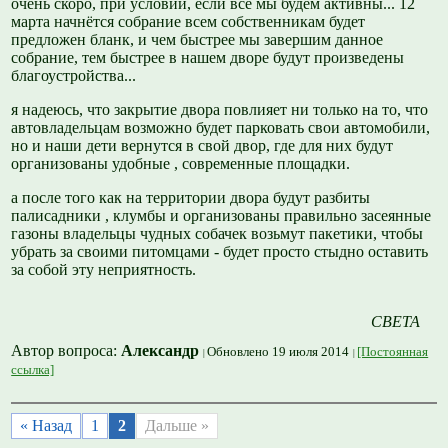
очень скоро, при условии, если все мы будем активны... 12
марта начнётся собрание всем собственникам будет
предложен бланк, и чем быстрее мы завершим данное
собрание, тем быстрее в нашем дворе будут произведены
благоустройства...
я надеюсь, что закрытие двора повлияет ни только на то, что
автовладельцам возможно будет парковать свои автомобили,
но и наши дети вернутся в свой двор, где для них будут
организованы удобные , современные площадки.
а после того как на территории двора будут разбиты
палисадники , клумбы и организованы правильно засеянные
газоны владельцы чудных собачек возьмут пакетики, чтобы
убрать за своими питомцами - будет просто стыдно оставить
за собой эту неприятность.
СВЕТА
Автор вопроса:
Александр
Обновлено 19 июля 2014
[Постоянная
ссылка]
« Назад
1
2
Дальше »