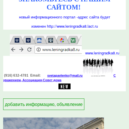
САЙТОМ!
новый информационного портал -
адрес сайта будет
изменен
http://www.leningradka8.lact.ru
www.
leningradka8.ru
(916) 632-4781 Email:
svetapavlenko@mail.r
u
С
уважением, Ассоциация-Совет дома
добавить информацию, объявление