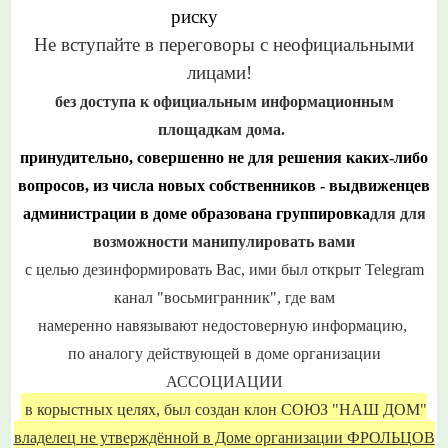
риску
Не вступайте в переговоры с неофициальными
лицами!
без доступа к официальным информационным
площадкам дома.
принудительно, совершенно
не для решения
каких-либо
вопросов, и
з числа новых собственников - выдвиженцев
администрации в доме образована группировка
для для
возможности манипулировать вами
с целью дезинформировать Вас, ими был открыт
Telegram
канал "восьмигранник",
где вам
н
амеренно
навязывают
недостоверную информацию,
по аналогу
действующей в доме организации
АССОЦИАЦИИ
в корыстных целях, был
создан клон СОЮЗ "НАШ ДОМ"
владелец не утверждённой в Доме организации ФРОЛЬЦОВ