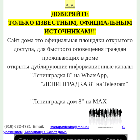
А.В.
ДОВЕРЯЙТЕ
ТОЛЬКО
ИЗВЕСТНЫМ,
ОФИЦИАЛЬНЫМ
ИСТОЧНИКАМ!!!
Сайт дома это официальная
площадки открытого
доступа,
для
быстрого оповещения
граждан
проживающих в доме
открыты дублирующие информационные каналы
"Ленинградка 8"
на WhatsApp,
"ЛЕНИНГРАДКА 8"
на Telegram"
"Ленинградка дом 8" на МАХ
(916) 632-4781 Email:
svetapavlenko@mail.r
u
С
уважением, Ассоциация-Совет дома