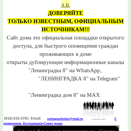
А.В.
ДОВЕРЯЙТЕ
ТОЛЬКО
ИЗВЕСТНЫМ,
ОФИЦИАЛЬНЫМ
ИСТОЧНИКАМ!!!
Сайт дома это официальная
площадки открытого
доступа,
для
быстрого оповещения
граждан
проживающих в доме
открыты дублирующие информационные каналы
"Ленинградка 8"
на WhatsApp,
"ЛЕНИНГРАДКА 8"
на Telegram"
"Ленинградка дом 8" на МАХ
(916) 632-4781 Email:
svetapavlenko@mail.r
u
С
уважением, Ассоциация-Совет дома