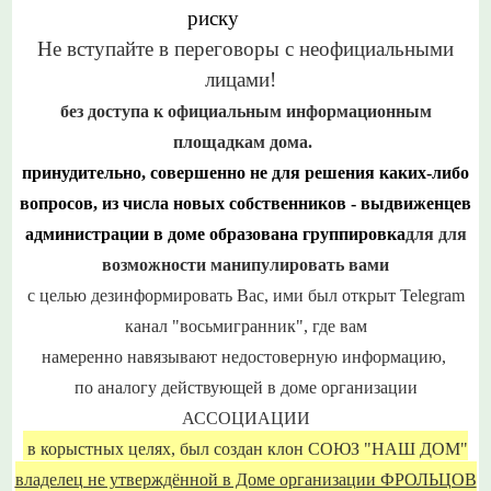
риску
Не вступайте в переговоры с неофициальными
лицами!
без доступа к официальным информационным
площадкам дома.
принудительно, совершенно
не для решения
каких-либо
вопросов, и
з числа новых собственников - выдвиженцев
администрации в доме образована группировка
для для
возможности манипулировать вами
с целью дезинформировать Вас, ими был открыт
Telegram
канал "восьмигранник",
где вам
н
амеренно
навязывают
недостоверную информацию,
по аналогу
действующей в доме организации
АССОЦИАЦИИ
в корыстных целях, был
создан клон СОЮЗ "НАШ ДОМ"
владелец не утверждённой в Доме организации ФРОЛЬЦОВ