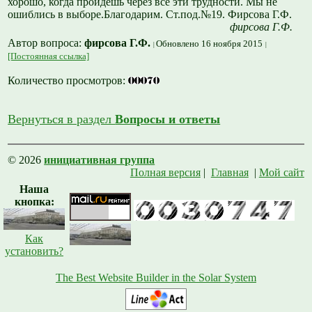
хорошо, когда пройдешь через все эти трудности. Мы не
ошиблись в выборе.Благодарим. Ст.под.№19. Фирсова Г.Ф.
фирсова Г.Ф.
Автор вопроса:
фирсова Г.Ф.
Обновлено 16 ноября 2015
[Постоянная ссылка]
Количество просмотров:
Вернуться в раздел
Вопросы и ответы
© 2026
инициативная группа
Полная версия
|
Главная
|
Мой сайт
Наша
кнопка:
Как
установить?
The Best Website Builder in the Solar System