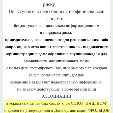
риску
Не вступайте в переговоры с неофициальными
лицами!
без доступа к официальным информационным
площадкам дома.
принудительно, совершенно
не для решения
каких-либо
вопросов, и
з числа новых собственников - выдвиженцев
администрации в доме образована группировка
для для
возможности манипулировать вами
с целью дезинформировать Вас, ими был открыт
Telegram
канал "восьмигранник",
где вам
н
амеренно
навязывают
недостоверную информацию,
по аналогу
действующей в доме организации
АССОЦИАЦИИ
в корыстных целях, был
создан клон СОЮЗ "НАШ ДОМ"
владелец не утверждённой в Доме организации ФРОЛЬЦОВ