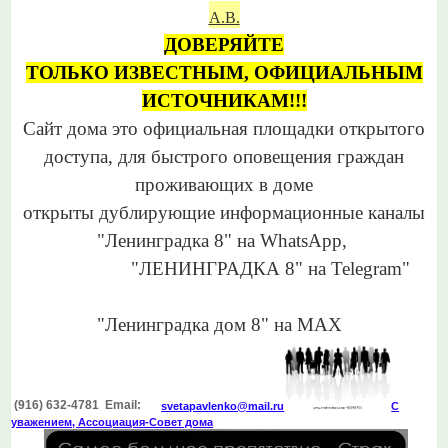
А.В.
ДОВЕРЯЙТЕ
ТОЛЬКО
ИЗВЕСТНЫМ,
ОФИЦИАЛЬНЫМ
ИСТОЧНИКАМ!!!
Сайт дома это официальная
площадки открытого
доступа,
для
быстрого оповещения
граждан
проживающих в доме
открыты дублирующие информационные каналы
"Ленинградка 8"
на WhatsApp,
"ЛЕНИНГРАДКА 8"
на Telegram"
"Ленинградка дом 8" на МАХ
(916) 632-4781 Email:
svetapavlenko@mail.r
u
С
уважением, Ассоциация-Совет дома