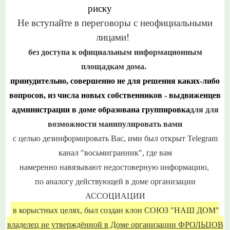
риску
Не вступайте в переговоры с неофициальными
лицами!
без доступа к официальным информационным
площадкам дома.
принудительно, совершенно
не для решения
каких-либо
вопросов, и
з числа новых собственников - выдвиженцев
администрации в доме образована группировка
для для
возможности манипулировать вами
с целью дезинформировать Вас, ими был открыт
Telegram
канал "восьмигранник",
где вам
н
амеренно
навязывают
недостоверную информацию,
по аналогу
действующей в доме организации
АССОЦИАЦИИ
в корыстных целях, был
создан клон СОЮЗ "НАШ ДОМ"
владелец не утверждённой в Доме организации ФРОЛЬЦОВ