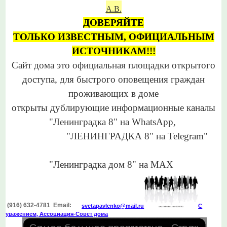
А.В.
ДОВЕРЯЙТЕ
ТОЛЬКО
ИЗВЕСТНЫМ,
ОФИЦИАЛЬНЫМ
ИСТОЧНИКАМ!!!
Сайт дома это официальная
площадки открытого
доступа,
для
быстрого оповещения
граждан
проживающих в доме
открыты дублирующие информационные каналы
"Ленинградка 8"
на WhatsApp,
"ЛЕНИНГРАДКА 8"
на Telegram"
"Ленинградка дом 8" на МАХ
(916) 632-4781 Email:
svetapavlenko@mail.r
u
С
уважением, Ассоциация-Совет дома