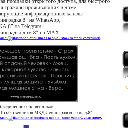
ная
площадки открытого доступа,
для
быстрого
ия
граждан проживающих в доме
лирующие информационные каналы
инградка 8"
на WhatsApp,
 8"
на Telegram"
нинградка дом 8" на МАХ
il.r
u
С уважением,
С 
478
а
бъединение собственников
 собственников МКД Ленинградского ш. д.8"
il.r
u
С уважением,