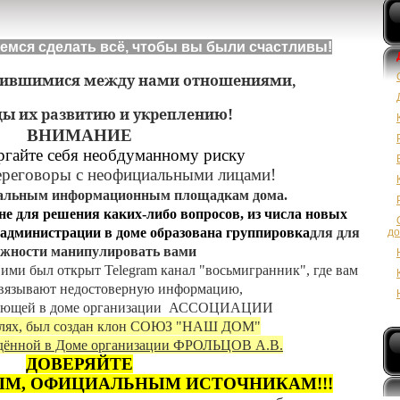
емся сделать всё,
чтобы вы были счастливы!
ившимися между нами отношениями,
ды их развитию и укреплению!
ВНИМАНИЕ
те себя необдуманному риску
переговоры с неофициальными лицами!
циальным информационным площадкам дома.
не для решения
каких-либо вопросов, и
з числа новых
 администрации в доме образована группировка
для для
д
ожности манипулировать вами
, ими был открыт
Telegram канал "восьмигранник",
где вам
вязывают
недостоверную информацию,
ующей в доме организации
АССОЦИАЦИИ
лях, был
создан клон СОЮЗ "НАШ ДОМ"
ждённой в Доме организации ФРОЛЬЦОВ А.В.
ДОВЕРЯЙТЕ
ЫМ,
ОФИЦИАЛЬНЫМ ИСТОЧНИКАМ!!!