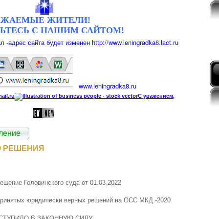
АЖАЕМЫЕ ЖИТЕЛИ!
ЬТЕСЬ С НАШИМ САЙТОМ!
л -
адрес сайта будет изменен
http://www.leningradka8.lact.ru
www.
leningradka8.ru
il.r
u
С уважением,
ление
О РЕШЕНИЯ
ешение Головинского суда от 01.03.2022
принятых юридически верных решений на ОСС МКД -2020
СТУПИЛО В ЗАКОННУЮ СИЛУ.