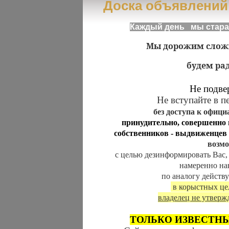
Доска объявлений
Каждый день мы стара
Мы дорожим слож
будем ра
Не подвергай
Не вступайте в 
без доступа к офи
принудительно, совершенно
собственников - выдвиженцев
возм
с целью дезинформировать Вас
н
амеренно
на
по аналогу
действ
в корыстных це
владелец не утвер
ТОЛЬКО
ИЗВЕСТН