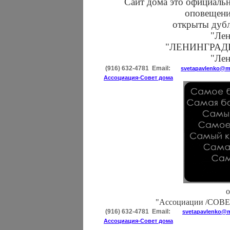
Сайт дома это официаль
оповещен
открыты дуб
"Лен
"ЛЕНИНГРАДКА
"Ле
(916) 632-4781 Email:
svetapavlenko@ma
Ассоциация-Совет дома
о
"Ассоциации /СОВЕТ
(916) 632-4781 Email:
svetapavlenko@ma
Ассоциация-Совет дома